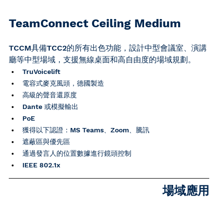
TeamConnect Ceiling Medium
TCCM具備TCC2的所有出色功能，設計中型會議室、演講
廳等中型場域，支援無線桌面和高自由度的場域規劃。
TruVoicelift
電容式麥克風頭，德國製造
高級的聲音還原度
Dante 或模擬輸出
PoE
獲得以下認證：MS Teams、Zoom、騰訊
遮蔽區與優先區
通過發言人的位置數據進行鏡頭控制
IEEE 802.1x
場域應用