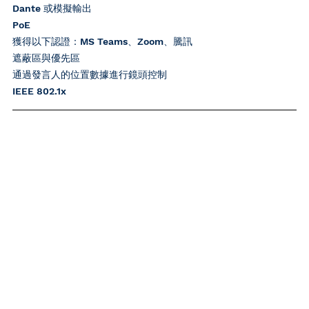
Dante 或模擬輸出
PoE
獲得以下認證：MS Teams、Zoom、騰訊
遮蔽區與優先區
通過發言人的位置數據進行鏡頭控制
IEEE 802.1x