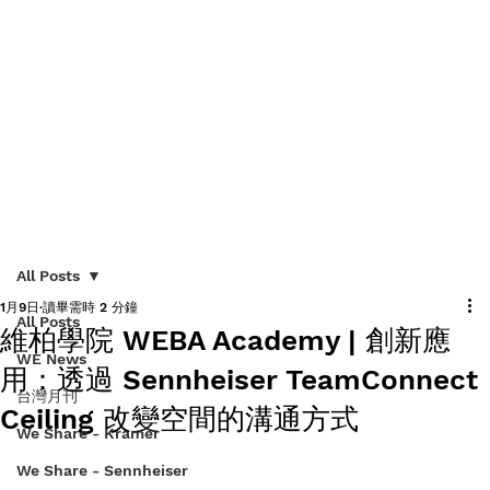
All Posts
1月9日
讀畢需時 2 分鐘
All Posts
維柏學院 WEBA Academy | 創新應
WE News
用：透過 Sennheiser TeamConnect
台灣月刊
Ceiling 改變空間的溝通方式
We Share - Kramer
We Share - Sennheiser