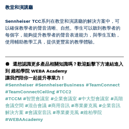
教堂和演講廳
Sennheiser TCC系列在教堂和演講廳的解決方案中，可
以確保教學者的聲音清晰、自然。學生可以聽到教學者的
每個字，能夠提升教學者的聲音表達能力，與學生互動，
使用輔助教學工具，提供更豐富的教學體驗。
🪩  還想認識更多產品相關知識嗎？歡迎點擊下方連結進入
到 維柏學院 WEBA Academy 
讓我們陪你一起提升專業力！
#Sennheiser
#SennheiserBusiness
#TeamConnect
#TeamConnectCeiling
#TCC2
#TCCM
#智慧會議室
#企業會議室
#中大型會議室
#高階
會議空間
#混合會議
#商用音訊
#專業麥克風
#企業音訊
解決方案
#會議室音訊
#專業麥克風
#維柏學院
#WEBAAcademy