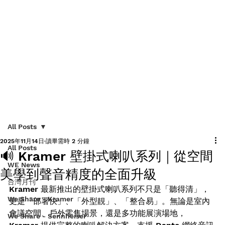
All Posts
2025年11月14日
讀畢需時 2 分鐘
All Posts
🔊 Kramer 壁掛式喇叭系列｜從空間
WE News
美學到聲音精度的全面升級
台灣月刊
Kramer 最新推出的壁掛式喇叭系列不只是「聽得清」，
We Share - Kramer
更是「部署快」、「外型靚」、「整合易」。無論是室內
會議空間、戶外零售場景，還是多功能展演場地，
We Share - Sennheiser