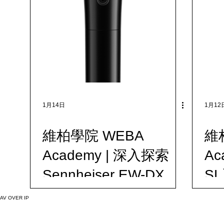
列
1月14日
1月12
維柏學院 WEBA
維
Academy | 深入探索
Ac
Sennheiser EW-DX 系
S
列麥克風：無線自由，
與
AV OVER IP
還原音質
每