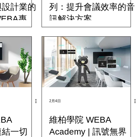
| 與設計業的
列：提升會議效率的音
EBA專業
訊解決方案
劃設計
2月4日
BA
維柏學院 WEBA
 連結一切
Academy | 訊號無界