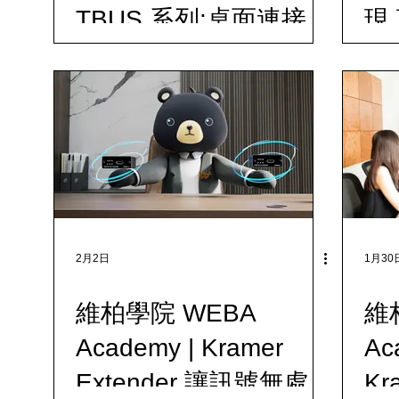
TBUS 系列:桌面連接的
現
智能解決方案
案
2月2日
1月30
維柏學院 WEBA
維
Academy | Kramer
Ac
Extender 讓訊號無處不
K