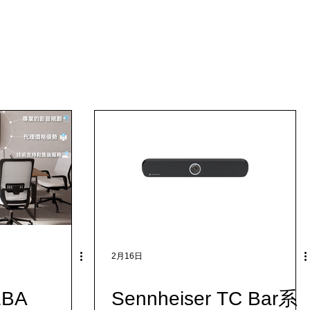
2月16日
BA
Sennheiser TC Bar系