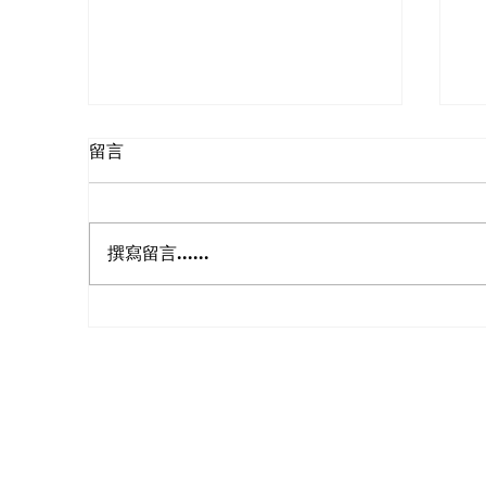
留言
撰寫留言......
WEBA 2026 年度主題 - 維柏
N
科技 3.0 · 全面升級藍圖
會